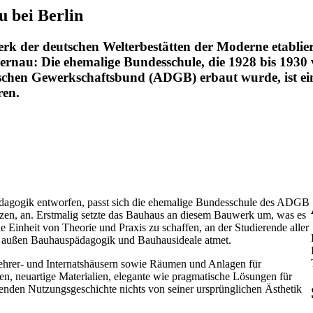
 bei Berlin
werk der deutschen Welterbestätten der Moderne etablier
nau: Die ehemalige Bundesschule, die 1928 bis 193
tschen Gewerkschaftsbund (ADGB) erbaut wurde, ist ei
ren.
ädagogik entworfen, passt sich die ehemalige Bundesschule des ADGB
utzen, an. Erstmalig setzte das Bauhaus an diesem Bauwerk um, was es
 Einheit von Theorie und Praxis zu schaffen, an der Studierende aller
n außen Bauhauspädagogik und Bauhausideale atmet.
ehrer- und Internatshäusern sowie Räumen und Anlagen für
en, neuartige Materialien, elegante wie pragmatische Lösungen für
nden Nutzungsgeschichte nichts von seiner ursprünglichen Ästhetik