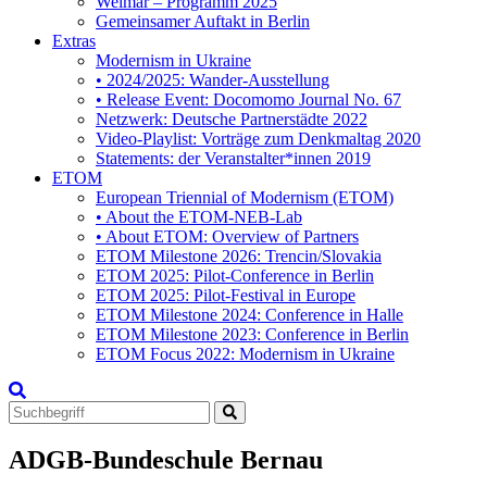
Weimar – Programm 2025
Gemeinsamer Auftakt in Berlin
Extras
Modernism in Ukraine
• 2024/2025: Wander-Ausstellung
• Release Event: Docomomo Journal No. 67
Netzwerk: Deutsche Partnerstädte 2022
Video-Playlist: Vorträge zum Denkmaltag 2020
Statements: der Veranstalter*innen 2019
ETOM
European Triennial of Modernism (ETOM)
• About the ETOM-NEB-Lab
• About ETOM: Overview of Partners
ETOM Milestone 2026: Trencin/Slovakia
ETOM 2025: Pilot-Conference in Berlin
ETOM 2025: Pilot-Festival in Europe
ETOM Milestone 2024: Conference in Halle
ETOM Milestone 2023: Conference in Berlin
ETOM Focus 2022: Modernism in Ukraine
Search
for:
ADGB-Bundeschule Bernau