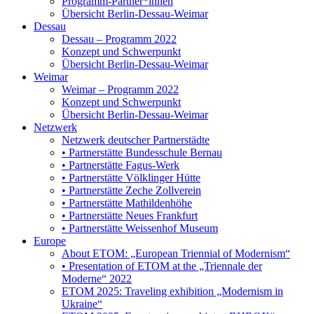
Programm-Partner*innen
Übersicht Berlin-Dessau-Weimar
Dessau
Dessau – Programm 2022
Konzept und Schwerpunkt
Übersicht Berlin-Dessau-Weimar
Weimar
Weimar – Programm 2022
Konzept und Schwerpunkt
Übersicht Berlin-Dessau-Weimar
Netzwerk
Netzwerk deutscher Partnerstädte
• Partnerstätte Bundesschule Bernau
• Partnerstätte Fagus-Werk
• Partnerstätte Völklinger Hütte
• Partnerstätte Zeche Zollverein
• Partnerstätte Mathildenhöhe
• Partnerstätte Neues Frankfurt
• Partnerstätte Weissenhof Museum
Europe
About ETOM: „European Triennial of Modernism“
• Presentation of ETOM at the „Triennale der
Moderne“ 2022
ETOM 2025: Traveling exhibition „Modernism in
Ukraine“