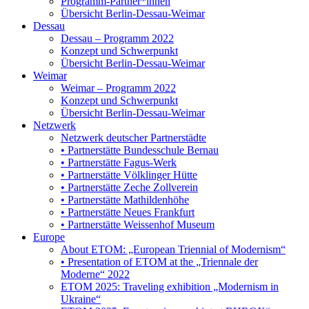
Programm-Partner*innen
Übersicht Berlin-Dessau-Weimar
Dessau
Dessau – Programm 2022
Konzept und Schwerpunkt
Übersicht Berlin-Dessau-Weimar
Weimar
Weimar – Programm 2022
Konzept und Schwerpunkt
Übersicht Berlin-Dessau-Weimar
Netzwerk
Netzwerk deutscher Partnerstädte
• Partnerstätte Bundesschule Bernau
• Partnerstätte Fagus-Werk
• Partnerstätte Völklinger Hütte
• Partnerstätte Zeche Zollverein
• Partnerstätte Mathildenhöhe
• Partnerstätte Neues Frankfurt
• Partnerstätte Weissenhof Museum
Europe
About ETOM: „European Triennial of Modernism“
• Presentation of ETOM at the „Triennale der
Moderne“ 2022
ETOM 2025: Traveling exhibition „Modernism in
Ukraine“