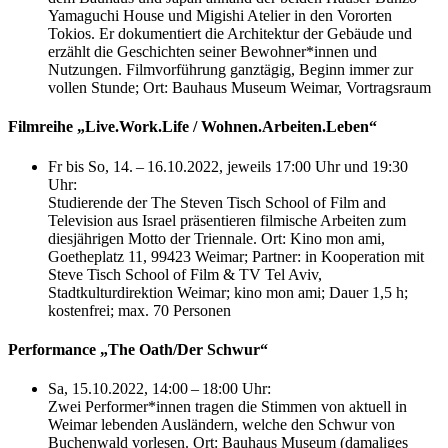
Yamaguchi House und Migishi Atelier in den Vororten
Tokios.
Er dokumentiert die Architektur der Gebäude und
erzählt die Geschichten seiner Bewohner*innen und
Nutzungen. Filmvorführung ganztägig, Beginn immer zur
vollen Stunde; Ort: Bauhaus Museum Weimar, Vortragsraum
Filmreihe „Live.Work.Life / Wohnen.Arbeiten.Leben“
Fr bis So, 14. – 16.10.2022, jeweils 17:00 Uhr und 19:30
Uhr:
Studierende der The Steven Tisch School of Film and
Television aus Israel präsentieren filmische Arbeiten zum
diesjährigen Motto der Triennale. Ort: Kino mon ami,
Goetheplatz 11, 99423 Weimar; Partner: in Kooperation mit
Steve Tisch School of Film & TV Tel Aviv,
Stadtkulturdirektion Weimar; kino mon ami; Dauer 1,5 h;
kostenfrei; max. 70 Personen
Performance „The Oath/Der Schwur“
Sa, 15.10.2022, 14:00 – 18:00 Uhr:
Zwei Performer*innen tragen die Stimmen von aktuell in
Weimar lebenden Ausländern, welche den Schwur von
Buchenwald vorlesen. Ort: Bauhaus Museum (damaliges