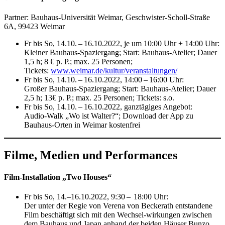
Partner: Bauhaus-Universität Weimar, Geschwister-Scholl-Straße
6A, 99423 Weimar
Fr bis So, 14.10. – 16.10.2022, je um 10:00 Uhr + 14:00 Uhr:
Kleiner Bauhaus-Spaziergang; Start: Bauhaus-Atelier; Dauer
1,5 h; 8 € p. P.; max. 25 Personen;
Tickets:
www.weimar.de/kultur/veranstaltungen/
Fr bis So, 14.10. – 16.10.2022, 14:00 – 16:00 Uhr:
Großer Bauhaus-Spaziergang; Start: Bauhaus-Atelier; Dauer
2,5 h; 13€ p. P.; max. 25 Personen; Tickets: s.o.
Fr bis So, 14.10. – 16.10.2022, ganztägiges Angebot:
Audio-Walk „Wo ist Walter?“; Download der App zu
Bauhaus-Orten in Weimar kostenfrei
Filme, Medien und Performances
Film-Installation „Two Houses“
Fr bis So, 14.–16.10.2022, 9:30 – 18:00 Uhr:
Der unter der Regie von Verena von Beckerath entstandene
Film beschäftigt sich mit den Wechsel-wirkungen zwischen
dem Bauhaus und Japan anhand der beiden Häuser Bunzo