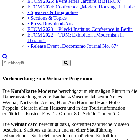
ETOM 2025: Event series „archint at BHROX“
ETOM 2024: Conference „Modern Housing“ in Halle
• Speakers & Biographies
• Sections & Topics
• Press-Download-Area
ETOM 2023 + Pilecki-Institute: Conference in Berlin
ETOM 2022 + TDM: Exhibition „Modernism in
Ukraine“
• Release Event „Docomomo Journal No. 67“
Search
for:
Vorbemerkung zum Weimarer Programm
Die
Kombikarte Moderne
berechtigt zum einmaligen Eintritt in die
Dauerausstellungen von: Bauhaus-Museum, Museum Neues
Weimar, Nietzsche-Archiv, Haus Am Horn und Haus Hohe
Pappeln. Sie ist in allen Häusern und in der Touristinformation
erhältlich
– Kosten: Erw. 12 €, erm. 8 €, Schüler*innen 5 €.
Die
weimar card
berechtigt dazu, kostenfrei zahlreiche Museen
besuchen, Stadtbus zu fahren und an einer Stadtführung
teilzunehmen. Sie bietet außerdem ermäßigtern Eintritt für